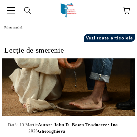
ă
Prima pagină
Vezi toate articolele
Lecție de smerenie
Autor:
John D. Bown Traducere: Ina
Dată: 19 Martie
2026
Gheorghieva