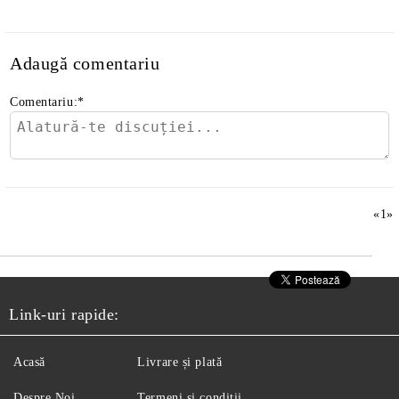
Adaugă comentariu
Comentariu:
*
«
1
»
Link-uri rapide:
Acasă
Livrare și plată
Despre Noi
Termeni și condiții