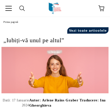
ă
Prima pagină
Vezi toate articolele
„Iubiți-vă unul pe altul”
Autor:
Arlene Rains Graber Traducere: Ina
Dată: 17 Ianuarie
2024
Gheorghieva