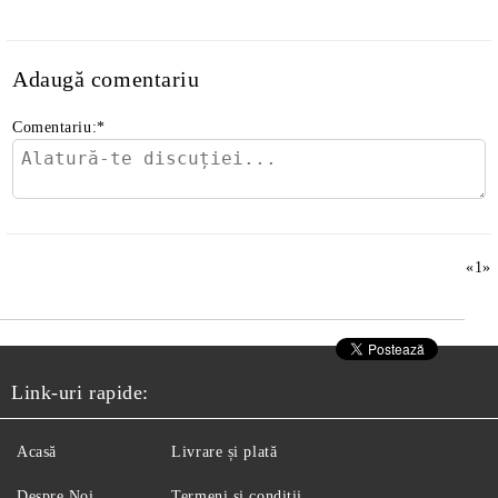
Adaugă comentariu
Comentariu:
*
«
1
»
Link-uri rapide:
Acasă
Livrare și plată
Despre Noi
Termeni și condiții