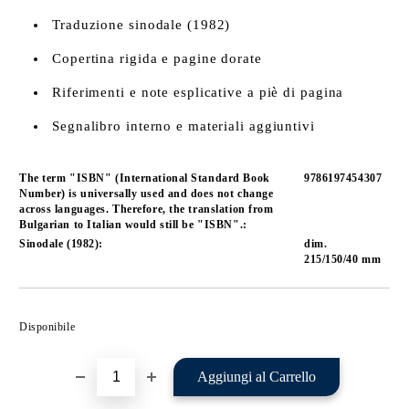
Traduzione sinodale (1982)
Copertina rigida e pagine dorate
Riferimenti e note esplicative a piè di pagina
Segnalibro interno e materiali aggiuntivi
The term "ISBN" (International Standard Book
9786197454307
Number) is universally used and does not change
across languages. Therefore, the translation from
Bulgarian to Italian would still be "ISBN".:
Sinodale (1982):
dim.
215/150/40 mm
Aggiungi alla lista dei Tuoi desideri
Disponibile