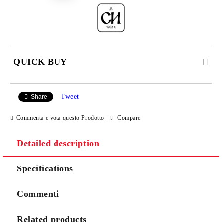
QUICK BUY
JUST 2 FIELDS TO FILL IN
Tweet
Share
Commenta e vota questo Prodotto
Compare
I agree to
Privacy Policy
Detailed description
We will contact you to finalize the order
Specifications
Commenti
Related products