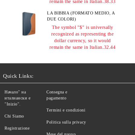
remain the same in Italian.38.33
LA BIBBIA (FORMATO MEDIO, A
DUE COLORI)
The symbol "$" is universally
recognized as representing the
dollar currency, so it would
remain the same in Italian.32.44
Quick Links:
Начало" на
Consegna e
италиански е
pagamento
"Inizio".
Termini e condizioni
Chi Siamo
Politica sulla privacy
Registrazione
Mese del nuovo