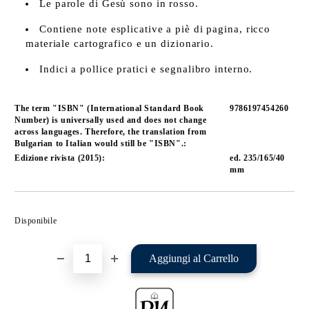
Le parole di Gesù sono in rosso.
Contiene note esplicative a piè di pagina, ricco
materiale cartografico e un dizionario.
Indici a pollice pratici e segnalibro interno.
The term "ISBN" (International Standard Book
9786197454260
Number) is universally used and does not change
across languages. Therefore, the translation from
Bulgarian to Italian would still be "ISBN".:
Edizione rivista (2015):
ed. 235/165/40
mm
Aggiungi alla lista dei Tuoi desideri
Disponibile