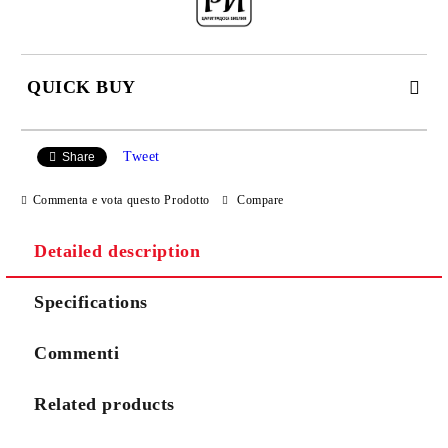
QUICK BUY
JUST 2 FIELDS TO FILL IN
Tweet
Share
Commenta e vota questo Prodotto
Compare
I agree to
Privacy Policy
Detailed description
We will contact you to finalize the order
Specifications
Commenti
Related products