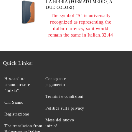
LA BIBBIA (FORMATO MEDIO, A
DUE COLORI)
The symbol "$" is universally
recognized as representing the
dollar currency, so it would
remain the same in Italian.32.44
Quick Links:
Начало" на
Consegna e
италиански е
pagamento
"Inizio".
Termini e condizioni
Chi Siamo
Politica sulla privacy
Registrazione
Mese del nuovo
The translation from
inizio!
Bulgarian to Italian