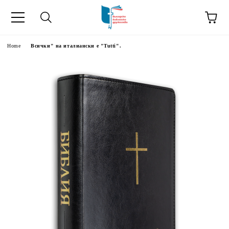
Home
Всички" на италиански е "Tutti".