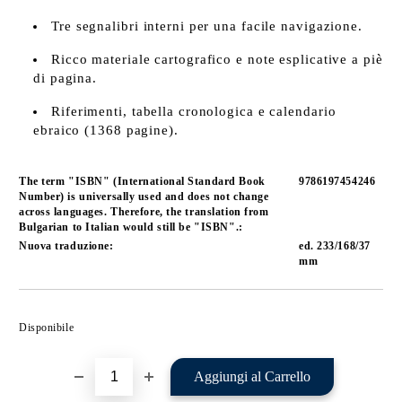
Tre segnalibri interni per una facile navigazione.
Ricco materiale cartografico e note esplicative a piè
di pagina.
Riferimenti, tabella cronologica e calendario
ebraico (1368 pagine).
The term "ISBN" (International Standard Book
9786197454246
Number) is universally used and does not change
across languages. Therefore, the translation from
Bulgarian to Italian would still be "ISBN".:
Nuova traduzione:
ed. 233/168/37
mm
Aggiungi alla lista dei Tuoi desideri
Disponibile