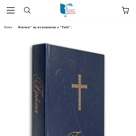
Home
Всички" на италиански е "Tutti".