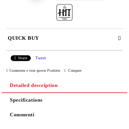
QUICK BUY
JUST 2 FIELDS TO FILL IN
Tweet
Share
Commenta e vota questo Prodotto
Compare
I agree to
Privacy Policy
Detailed description
We will contact you to finalize the order
Specifications
Commenti