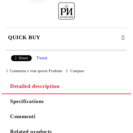
QUICK BUY
JUST 2 FIELDS TO FILL IN
Tweet
Share
Commenta e vota questo Prodotto
Compare
I agree to
Privacy Policy
Detailed description
We will contact you to finalize the order
Specifications
Commenti
Related products