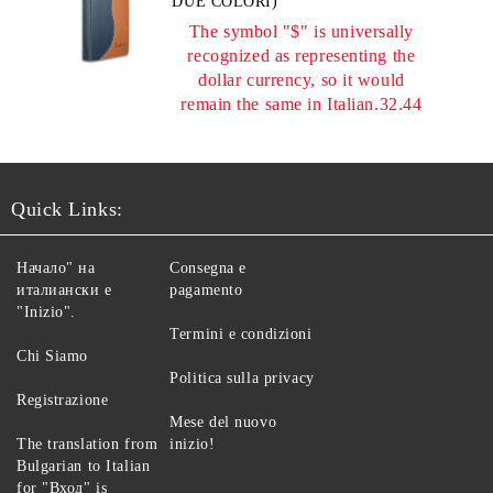
DUE COLORI)
The symbol "$" is universally
recognized as representing the
dollar currency, so it would
remain the same in Italian.32.44
Quick Links:
Начало" на
Consegna e
италиански е
pagamento
"Inizio".
Termini e condizioni
Chi Siamo
Politica sulla privacy
Registrazione
Mese del nuovo
The translation from
inizio!
Bulgarian to Italian
for "Вход" is