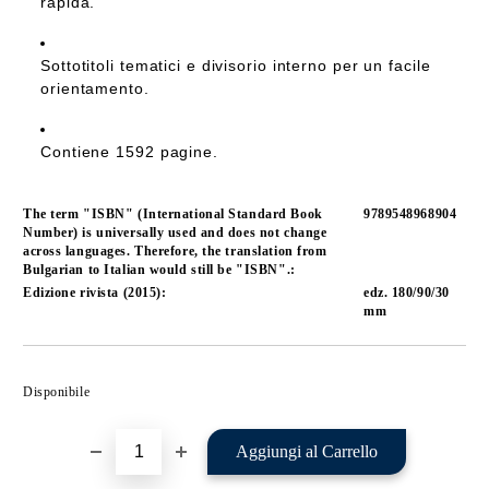
rapida.
Sottotitoli tematici e divisorio interno per un facile
orientamento.
Contiene 1592 pagine.
The term "ISBN" (International Standard Book
9789548968904
Number) is universally used and does not change
across languages. Therefore, the translation from
Bulgarian to Italian would still be "ISBN".:
Edizione rivista (2015):
edz. 180/90/30
mm
Aggiungi alla lista dei Tuoi desideri
Disponibile