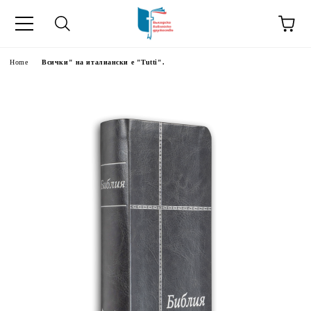
Home
Всички" на италиански е "Tutti".