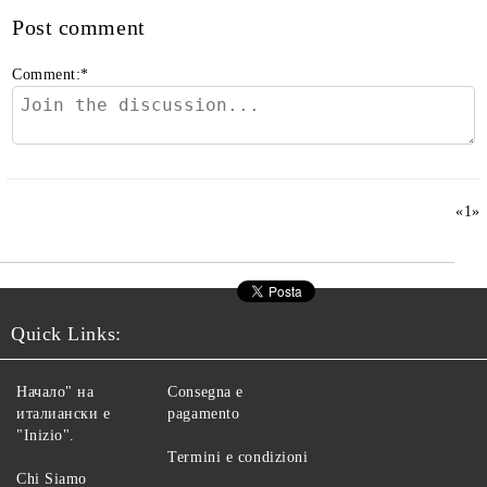
Post comment
Comment:
*
«
1
»
Quick Links:
Начало" на
Consegna e
италиански е
pagamento
"Inizio".
Termini e condizioni
Chi Siamo