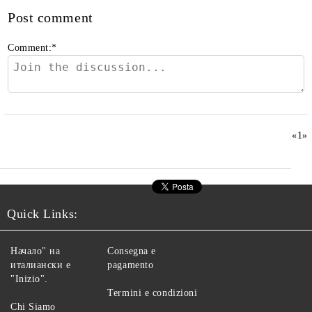
Post comment
Comment:
*
«
1
»
Quick Links:
Начало" на
Consegna e
италиански е
pagamento
"Inizio".
Termini e condizioni
Chi Siamo