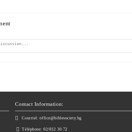
ment
Contact Information:
Courriel:
office@biblesociety.bg
Téléphone:
02/832 30 72