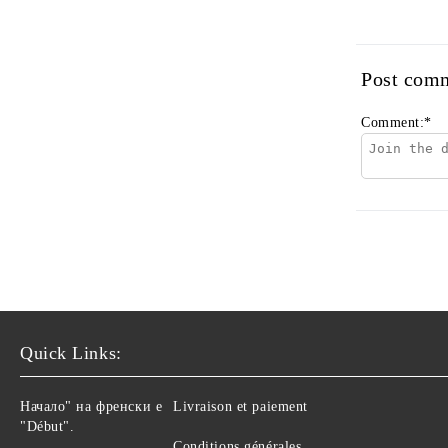
Post com
Comment:
*
Quick Links:
Начало" на френски е
Livraison et paiement
"Début".
Conditions générales