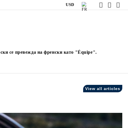
USD
ски се превежда на френски като "Équipe".
View all articles