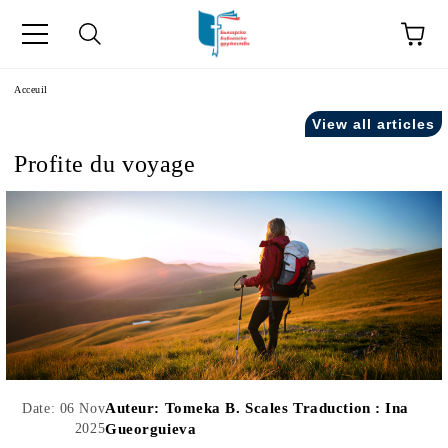
ge
Acceuil
View all articles
Profite du voyage
ски като "Équipe".
acts" in French.
Auteur:
Tomeka B. Scales Traduction : Ina
Date: 06 Nov
2025
Gueorguieva