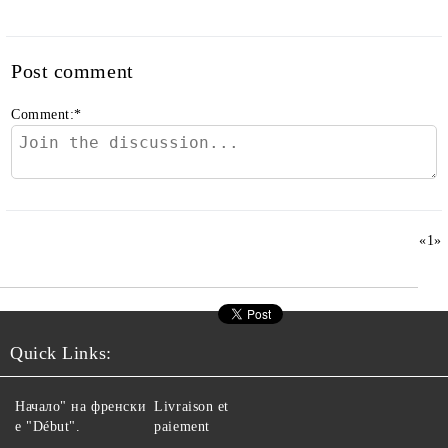
Post comment
Comment:
*
«
1
»
Quick Links:
Начало" на френски
Livraison et
е "Début".
paiement