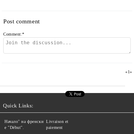
Post comment
Comment:
*
«
1
»
Quick Links:
Начало" на френски
Livraison et
е "Début".
paiement