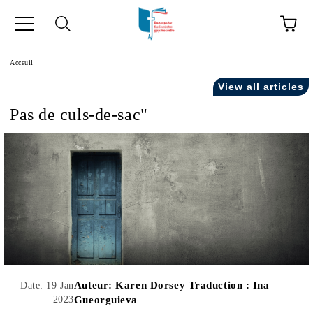
ge
Acceuil
View all articles
Pas de culs-de-sac"
ски като "Équipe".
acts" in French.
Auteur:
Karen Dorsey Traduction : Ina
Date: 19 Jan
2023
Gueorguieva