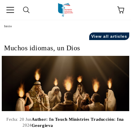
a
Inicio
View all articles
como "Inicio".
Muchos idiomas, un Dios
Author:
In Touch Ministries Traducción: Ina
Fecha: 20 Jun
2024
Georgieva