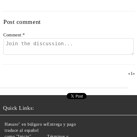
Post comment
Comment:
*
«
1
»
Quick Links:
Начало" en búlgaro se
Entrega y pago
traduce al español
como "Inicio".
Términos y