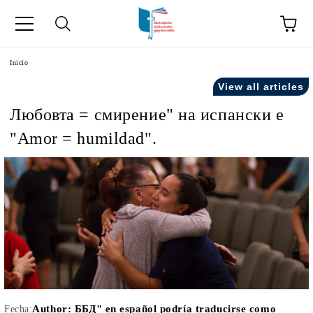
a
Inicio
View all articles
como "Inicio".
Любовта = смирение" на испански е
"Amor = humildad".
Author:
ББД" en español podría traducirse como
Fecha: