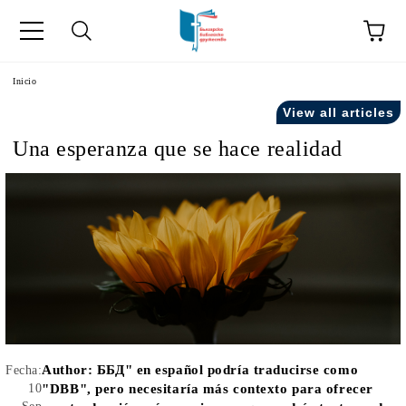
a
Inicio
View all articles
como "Inicio".
Una esperanza que se hace realidad
Author:
ББД" en español podría traducirse como
Fecha:
10
"DBB", pero necesitaría más contexto para ofrecer