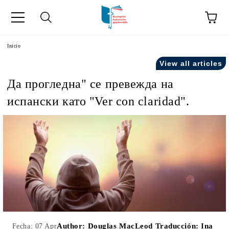
a
Inicio
View all articles
como "Inicio".
Да прогледна" се превежда на
испански като "Ver con claridad".
Author:
Douglas MacLeod Traducción: Ina
Fecha: 07 Apr