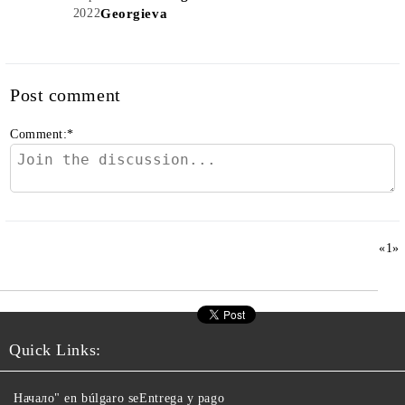
2022
Georgieva
Post comment
Comment:
*
«
1
»
Quick Links:
Начало" en búlgaro se
Entrega y pago