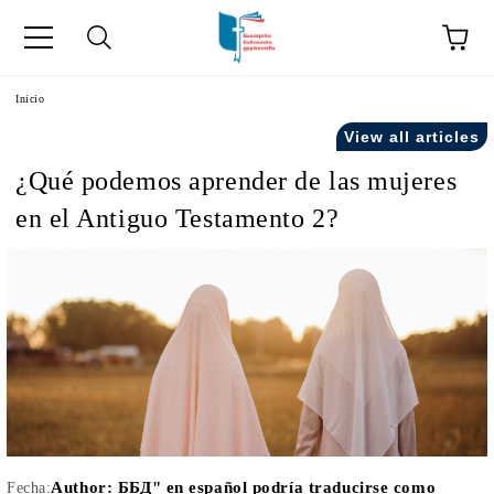
a
Inicio
View all articles
como "Inicio".
¿Qué podemos aprender de las mujeres
en el Antiguo Testamento 2?
Author:
ББД" en español podría traducirse como
Fecha: