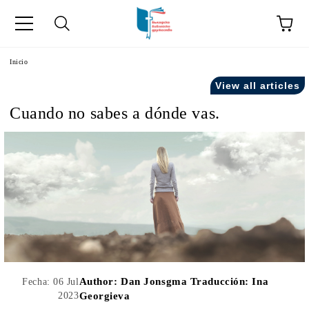
a
Inicio
View all articles
como "Inicio".
Cuando no sabes a dónde vas.
Author:
Dan Jonsgma Traducción: Ina
Fecha: 06 Jul
2023
Georgieva