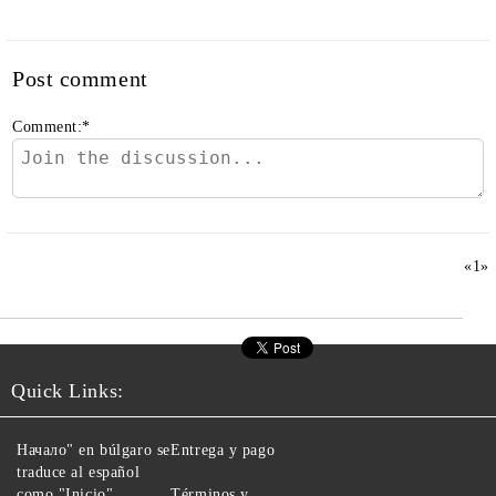
Post comment
Comment:
*
«
1
»
Quick Links:
Начало" en búlgaro se
Entrega y pago
traduce al español
como "Inicio".
Términos y