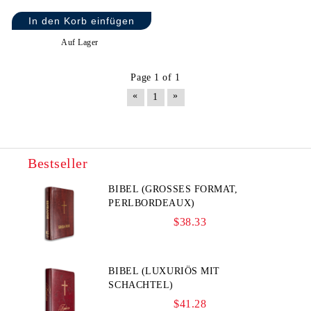
Auf Lager
Page 1 of 1
«
»
1
Bestseller
BIBEL (GROSSES FORMAT, P
ERLBORDEAUX)
$38.33
BIBEL (LUXURIÖS MIT
SCHACHTEL)
$41.28