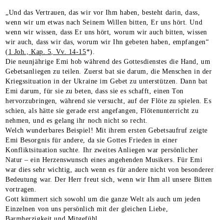
„Und das Vertrauen, das wir vor Ihm haben, besteht darin, dass,
wenn wir um etwas nach Seinem Willen bitten, Er uns hört. Und
wenn wir wissen, dass Er uns hört, worum wir auch bitten, wissen
wir auch, dass wir das, worum wir Ihn gebeten haben, empfangen“
(
1 Joh., Kap. 5, Vv. 14-15
*).
Die neunjährige Emi hob während des Gottesdienstes die Hand, um
Gebetsanliegen zu teilen. Zuerst bat sie darum, die Menschen in der
Kriegssituation in der Ukraine im Gebet zu unterstützen. Dann bat
Emi darum, für sie zu beten, dass sie es schafft, einen Ton
hervorzubringen, während sie versucht, auf der Flöte zu spielen. Es
schien, als hätte sie gerade erst angefangen, Flötenunterricht zu
nehmen, und es gelang ihr noch nicht so recht.
Welch wunderbares Beispiel! Mit ihrem ersten Gebetsaufruf zeigte
Emi Besorgnis für andere, da sie Gottes Frieden in einer
Konfliktsituation suchte. Ihr zweites Anliegen war persönlicher
Natur – ein Herzenswunsch eines angehenden Musikers. Für Emi
war dies sehr wichtig, auch wenn es für andere nicht von besonderer
Bedeutung war. Der Herr freut sich, wenn wir Ihm all unsere Bitten
vortragen.
Gott kümmert sich sowohl um die ganze Welt als auch um jeden
Einzelnen von uns persönlich mit der gleichen Liebe,
Barmherzigkeit und Mitgefühl.