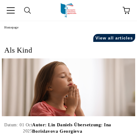
he
Homepage
View all articles
Als Kind
Autor:
Lin Daniels Übersetzung: Ina
Datum: 01 Oct
2025
Borislavova Georgieva