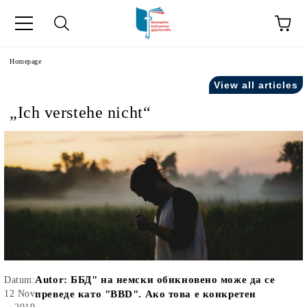
he
Homepage
View all articles
„Ich verstehe nicht“
Autor:
ББД" на немски обикновено може да се
Datum:
12 Nov
преведе като "BBD". Ако това е конкретен