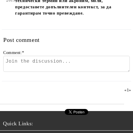
2019
технически термин или акроним, моля,
предоставете допълнителен контекст, за да
гарантирам точно превеждане.
Post comment
Comment:
*
«
1
»
Quick Links: