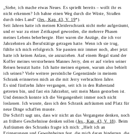
„Siehe, ich mache etwas Neues. Es sprießt bereits – wollt ihr es
nicht erkennen? Ich bahne einen Weg durch die Wüste, Straßen
durch ödes Land“ (
Jes., Kap. 43, V. 19
*).
Seit Jahren hatte ich meinen Kleiderschrank nicht mehr aufgeräumt,
und er war zu einer Zeitkapsel geworden, die mehrere Phasen
meines Lebens beherbergte. Hier waren die Anzüge, die ich vor
Jahrzehnten als Berufstätige getragen hatte. Wenn ich sie trug,
fühlte ich mich erfolgreich. Sie passten mir immer noch, aber jetzt
hatte ich keinen Anlass, sie anzuziehen. Auf einem Regal stand der
Koffer meines verstorbenen Mannes Jerry, den er auf vielen seiner
Reisen benutzt hatte. Ich hatte meinen eigenen, warum also behielt
ich seinen? Viele weitere persönliche Gegenstände in meinem
Schrank erinnerten mich an die mit Jerry verbrachten Jahre.
Es sind fünfzehn Jahre vergangen, seit ich in den Ruhestand
getreten bin, und fast ein Jahrzehnt, seit mein Mann gestorben ist.
Und dennoch konnte ich die Vergangenheit immer noch nicht
loslassen. Ich wusste, dass ich den Schrank aufräumen und Platz für
neue Dinge schaffen musste.
Die Schrift sagt uns, dass wir nicht an das Vergangene denken, noch
an frühere Geschehnisse denken sollen (
Jes., Kap. 43, V. 18
). Beim
Aufräumen des Schranks fragte ich mich: „Hielt ich an
Erinnerungen und Gewohnheiten fest, die mich daran hinderten, die