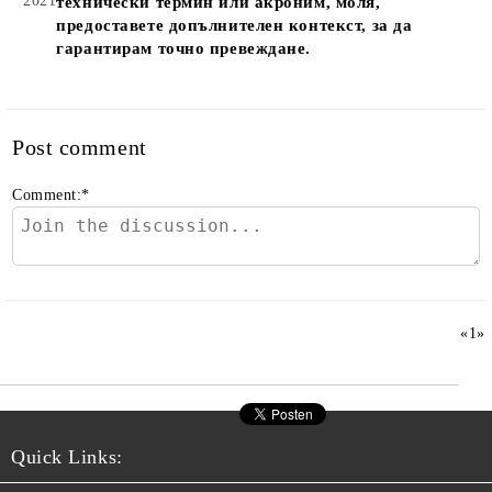
2021
технически термин или акроним, моля,
предоставете допълнителен контекст, за да
гарантирам точно превеждане.
Post comment
Comment:
*
«
1
»
Quick Links: