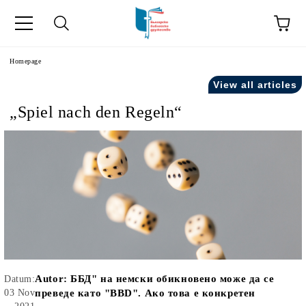
he
Homepage
View all articles
„Spiel nach den Regeln“
Autor:
ББД" на немски обикновено може да се
Datum:
03 Nov
преведе като "BBD". Ако това е конкретен