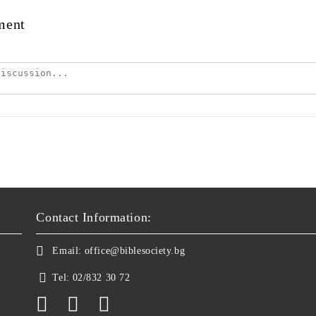
ment
Contact Information:
Email:
office@biblesociety.bg
Tel:
02/832 30 72