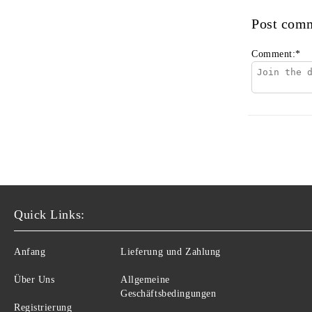
Post com
Comment:
*
Quick Links:
Anfang
Lieferung und Zahlung
Über Uns
Allgemeine
Geschäftsbedingungen
Registrierung