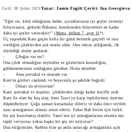
Yazar:
Jamie Fugitt Çeviri: Ina Georgieva
Tarih: 08 Şubat 2024
“Eğer siz, kötü olduğunuz halde, çocuklarınıza iyi şeyler vermeyi
biliyorsanız, gökteki Babanız, kendisinden dileyenlere ne kadar
daha iyi şeyler verecektir!” (
Matta, bölüm 7, ayet 11
*).
Üç yaşındaki Kate geçen hafta bir günü benimle geçirdi ve ona
verdiğim çileklerden çok mutlu oldu. Onu tekrar aldığımda, ilk
söylediği sözler şunlardı:
- Çileğin var mı?
Ona çilek olmadığını söyledim ve gözlerinin karardığını,
gülümsemesinin solduğunu gördüm. Hızla ekledim:
- Ama portakal ve muzum var.
Kate'in gözleri canlandı ve heyecanla şu şekilde bağırdı:
- Onları da seviyorum!
Kate, portakal ve muzları, çileklerden aldığı kadar keyifle yedi.
Kate ile olan bu hoş olay, beni Tanrı'ya karşı tepkilerimiz üzerine
düşündürüyor. Çoğu zaman kutsamalar dileriz ve daha önce verilen
aynı armağanları almayı umut ederiz. Fakat Rab bizim için farklı
bir şey hazırlamış olabilir. Tanrı'nın iyi armağanlarına olumlu mu
tepki veriyoruz yoksa başka bir şey mi istiyoruz?
Dua ettiğimizde, Rabbin bize şu anda sunacağı armağanlara açık