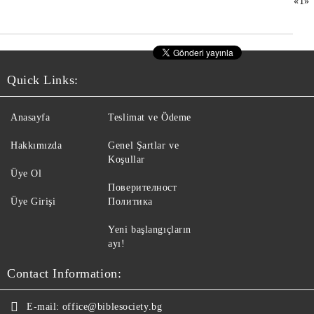
«
1
»
Quick Links:
Anasayfa
Teslimat ve Ödeme
Hakkımızda
Genel Şartlar ve
Koşullar
Üye Ol
Поверителност
Üye Girişi
Политика
Yeni başlangıçların
ayı!
Contact Information:
E-mail:
office@biblesociety.bg