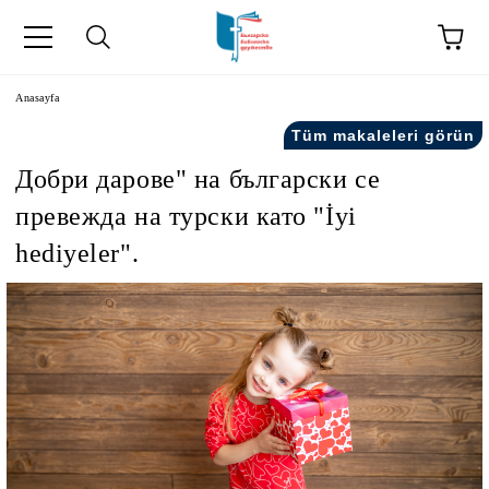
Anasayfa
Tüm makaleleri görün
Добри дарове" на български се
превежда на турски като "İyi
hediyeler".
kip" на турски.
şiler" in Turkish.