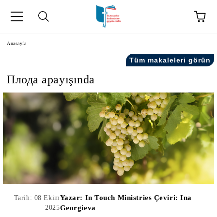
Anasayfa
Tüm makaleleri görün
Плода арayışında
kip" на турски.
şiler" in Turkish.
Yazar:
In Touch Ministries Çeviri: Ina
Tarih: 08 Ekim
2025
Georgieva