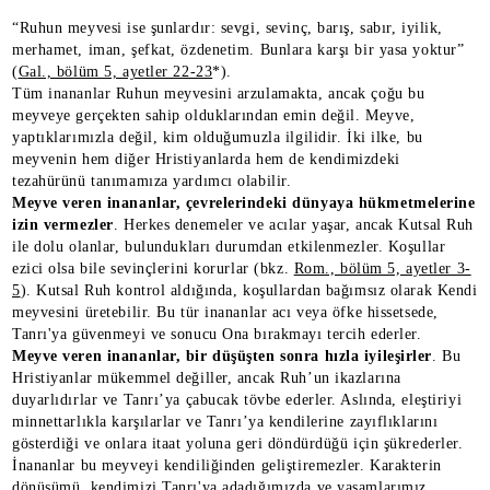
“Ruhun meyvesi ise şunlardır: sevgi, sevinç, barış, sabır, iyilik,
merhamet, iman, şefkat, özdenetim. Bunlara karşı bir yasa yoktur”
(
Gal., bölüm 5, ayetler 22-23
*).
Tüm inananlar Ruhun meyvesini arzulamakta, ancak çoğu bu
meyveye gerçekten sahip olduklarından emin değil. Meyve,
yaptıklarımızla değil, kim olduğumuzla ilgilidir. İki ilke, bu
meyvenin hem diğer Hristiyanlarda hem de kendimizdeki
tezahürünü tanımamıza yardımcı olabilir.
Meyve veren inananlar, çevrelerindeki dünyaya hükmetmelerine
izin vermezler
. Herkes denemeler ve acılar yaşar, ancak Kutsal Ruh
ile dolu olanlar, bulundukları durumdan etkilenmezler. Koşullar
ezici olsa bile sevinçlerini korurlar (bkz.
Rom., bölüm 5, ayetler 3-
5
). Kutsal Ruh kontrol aldığında, koşullardan bağımsız olarak Kendi
meyvesini üretebilir. Bu tür inananlar acı veya öfke hissetsede,
Tanrı'ya güvenmeyi ve sonucu Ona bırakmayı tercih ederler.
Meyve veren inananlar, bir düşüşten sonra hızla iyileşirler
. Bu
Hristiyanlar mükemmel değiller, ancak Ruh’un ikazlarına
duyarlıdırlar ve Tanrı’ya çabucak tövbe ederler. Aslında, eleştiriyi
minnettarlıkla karşılarlar ve Tanrı’ya kendilerine zayıflıklarını
gösterdiği ve onlara itaat yoluna geri döndürdüğü için şükrederler.
İnananlar bu meyveyi kendiliğinden geliştiremezler. Karakterin
dönüşümü, kendimizi Tanrı'ya adadığımızda ve yaşamlarımız