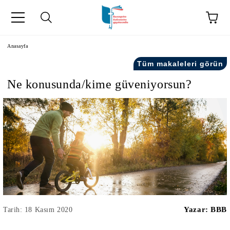
Anasayfa
Tüm makaleleri görün
Ne konusunda/kime güveniyorsun?
kip" на турски.
şiler" in Turkish.
Yazar:
BBB
Tarih: 18 Kasım 2020