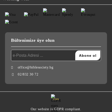
Bültenimize üye olun
office@biblesociety.bg
02/832 30 72
GDPR
Our website is GDPR compliant.