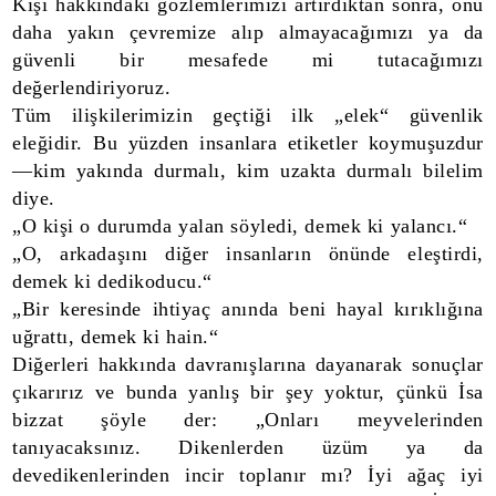
Kişi hakkındaki gözlemlerimizi artırdıktan sonra, onu
daha yakın çevremize alıp almayacağımızı ya da
güvenli bir mesafede mi tutacağımızı
değerlendiriyoruz.
Tüm ilişkilerimizin geçtiği ilk „elek“ güvenlik
eleğidir. Bu yüzden insanlara etiketler koymuşuzdur
—kim yakında durmalı, kim uzakta durmalı bilelim
diye.
„O kişi o durumda yalan söyledi, demek ki yalancı.“
„O, arkadaşını diğer insanların önünde eleştirdi,
demek ki dedikoducu.“
„Bir keresinde ihtiyaç anında beni hayal kırıklığına
uğrattı, demek ki hain.“
Diğerleri hakkında davranışlarına dayanarak sonuçlar
çıkarırız ve bunda yanlış bir şey yoktur, çünkü İsa
bizzat şöyle der: „Onları meyvelerinden
tanıyacaksınız. Dikenlerden üzüm ya da
devedikenlerinden incir toplanır mı? İyi ağaç iyi