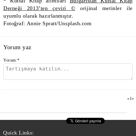
* Kutsal Kitap alıntıları
Bulgaristan Kutsal Kitap
Derneği 2013’ten çeviri ©
orijinal metinler ile
uyumlu olarak hazırlanmıştır.
Fotoğraf: Annie Spratt/Unsplash.com
Yorum yaz
Yorum:
*
«
1
»
Quick Links: