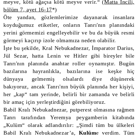
meyve, kötü ağaçsa kötü meyve verir.“ (
Matta İncili,
bölüm 7, ayet 16-17
*)
Öte yandan, gözlemlerimize dayanarak insanlara
koyduğumuz etiketler, onların Tanrı'nın planındaki
yerini görmemizi engelleyebilir ve bu da büyük resmi
görmeyi kaçırıp izole olmamıza neden olabilir.
İşte bu şekilde, Kral Nebukadnezar, İmparator Darius,
Jül Sezar, hatta Lenin ve Hitler gibi bireyler bile
Tanrı'nın planında anahtar roller oynamıştır. Bugün
bazılarına hayranlıkla, bazılarına ise keşke hiç
dünyaya gelmemiş olsalardı diye düşünerek
bakıyoruz, ancak Tanrı'nın büyük planında her kişiyi,
her „kap“ tam yerinde, belirli bir zamanda ve belirli
bir amaç için yerleştirdiğini görebiliyoruz.
Babil Kralı Nebukadnezar, putperest olmasına rağmen
Tanrı tarafından Yeremya peygamberin kitabında
„Kulüm“ olarak adlandırılır: „Şimdi tüm bu ülkeleri
Babil Kralı Nebukadnezar’a,
Kulüm
e verdim. Tüm