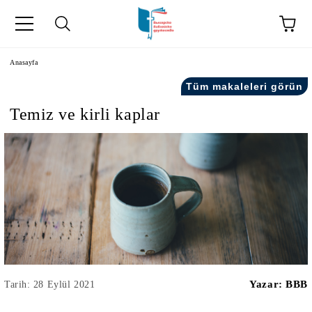
Anasayfa
Tüm makaleleri görün
Temiz ve kirli kaplar
kip" на турски.
şiler" in Turkish.
Yazar:
BBB
Tarih: 28 Eylül 2021