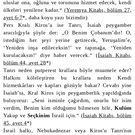
uluslar ona, oğluna ve torununa hizmet edecek, kendi
ülkeleri yenilene kadar.“ (
Yeremya Kitabı, bölüm 27,
ayet 6-7
*, daha koyu yazı bizimdir)
Pers Kralı Kiros’a ise Tanrı, İsaiah peygamber
aracılığıyla şöyle der: „O Benim Çobanım’dır! O,
istediğim her şeyi yerine getirecek, Yeruşalim’e,
‘Yeniden inşa edileceksin!’ ve tapınağa, ‘Yeniden
kurulacaksın!’ diye haber verecek.“ (
İsaiah Kitabı,
bölüm 44, ayet 28
*)
Tanrı neden putperest krallara böyle muamele eder?
Halkını köleleştiren bu krallara neden Kendi
hizmetkârları ve kapları gözüyle bakar? Cevabı yine
İsaiah’ta, Kral Kiros için peygamberlik yapıldığında
buluyoruz: „Seni isminle çağırdım, onurlu bir isim
verdim, Benim kim olduğumu bilmesen bile,
Kulüm
Yakup ve
Seçkinim
İsrail için.“ (
İsaiah Kitabı, bölüm
45, ayet 4
*)
İsrail halkı, Nebukadnezar veya Kiros'u Tanrı'nın