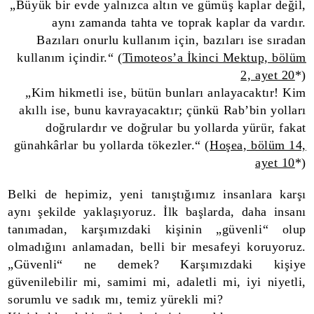
„Büyük bir evde yalnızca altın ve gümüş kaplar değil,
aynı zamanda tahta ve toprak kaplar da vardır.
Bazıları onurlu kullanım için, bazıları ise sıradan
kullanım içindir.“ (
Timoteos’a İkinci Mektup, bölüm
2, ayet 20
*)
„Kim hikmetli ise, bütün bunları anlayacaktır! Kim
akıllı ise, bunu kavrayacaktır; çünkü Rab’bin yolları
doğrulardır ve doğrular bu yollarda yürür, fakat
günahkârlar bu yollarda tökezler.“ (
Hoşea, bölüm 14,
ayet 10
*)
Belki de hepimiz, yeni tanıştığımız insanlara karşı
aynı şekilde yaklaşıyoruz. İlk başlarda, daha insanı
tanımadan, karşımızdaki kişinin „güvenli“ olup
olmadığını anlamadan, belli bir mesafeyi koruyoruz.
„Güvenli“ ne demek? Karşımızdaki kişiye
güvenilebilir mi, samimi mi, adaletli mi, iyi niyetli,
sorumlu ve sadık mı, temiz yürekli mi?