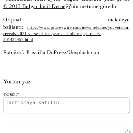
© 2013 Bulgar İncil Derneği
'nin metnine göredir.
Orijinal makaleye
bağlantı:
https://www.prnewswire.com/news-releases/youversion-
reveals-2021-verse-of-the-year-and-bible-app-trends-
301434951.html
Fotoğraf: Priscilla DuPreez/Unsplash.com
Yorum yaz
Yorum:
*
«
1
»