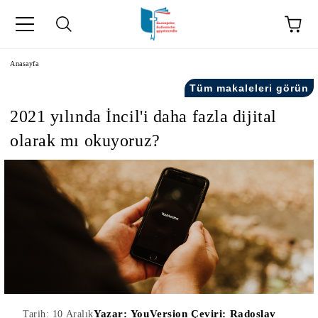
Anasayfa
Tüm makaleleri görün
2021 yılında İncil'i daha fazla dijital
olarak mı okuyoruz?
kip" на турски.
şiler" in Turkish.
Yazar:
YouVersion Çeviri: Radoslav
Tarih: 10 Aralık