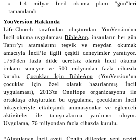
1.4 milyar İncil okuma planı "gün"leri
tamamlandı
YouVersion Hakkında
Life.Church tarafından oluşturulan YouVersion'un
İncil okuma uygulaması
BibleApp
, insanların her gün
Tanrı’yı aramalarını teşvik ve meydan okumak
amacıyla İncil’le ilgili çeşitli deneyimler yaratıyor.
1750'den fazla dilde ücretsiz olarak İncil okuma
imkanı sunuyor ve 500 milyondan fazla cihazda
kurulu.
Çocuklar İçin BibleApp
(YouVersion’un
çocuklar için özel olarak hazırlanmış İncil
uygulaması), 2013'te OneHope organizasyonu ile
ortaklaşa oluşturulan bu uygulama, çocukların İncil
hikayeleriyle etkileşimli animasyonlar ve eğlenceli
aktiviteler ile tanışmalarına yardımcı oluyor.
Uygulama, 76 milyondan fazla cihazda kurulu.
*Alıntılanan İncil ayeti,
Özgün dillerden yeni çeviri