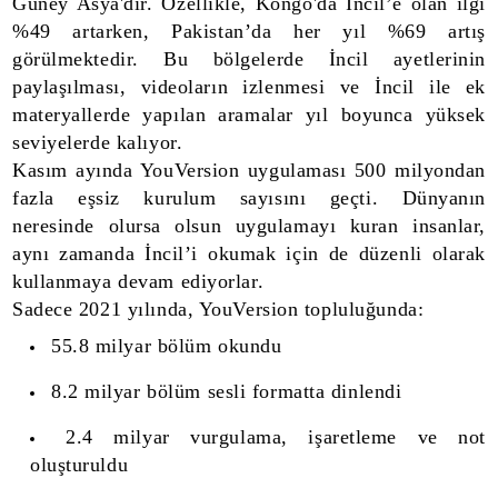
Güney Asya'dır. Özellikle, Kongo'da İncil’e olan ilgi
%49 artarken, Pakistan’da her yıl %69 artış
görülmektedir. Bu bölgelerde İncil ayetlerinin
paylaşılması, videoların izlenmesi ve İncil ile ek
materyallerde yapılan aramalar yıl boyunca yüksek
seviyelerde kalıyor.
Kasım ayında YouVersion uygulaması 500 milyondan
fazla eşsiz kurulum sayısını geçti. Dünyanın
neresinde olursa olsun uygulamayı kuran insanlar,
aynı zamanda İncil’i okumak için de düzenli olarak
kullanmaya devam ediyorlar.
Sadece 2021 yılında, YouVersion topluluğunda:
55.8 milyar bölüm okundu
8.2 milyar bölüm sesli formatta dinlendi
2.4 milyar vurgulama, işaretleme ve not
oluşturuldu