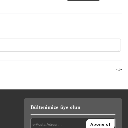
«
1
»
Bültenimize üye olun