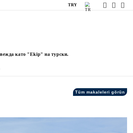
TRY
вежда като "Ekip" на турски.
.
Tüm makaleleri görün