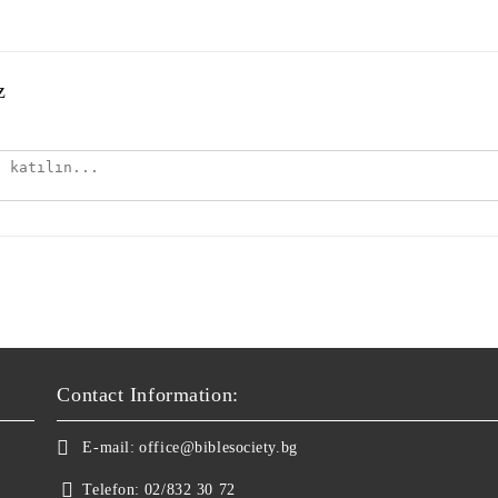
z
Contact Information:
E-mail:
office@biblesociety.bg
Telefon:
02/832 30 72