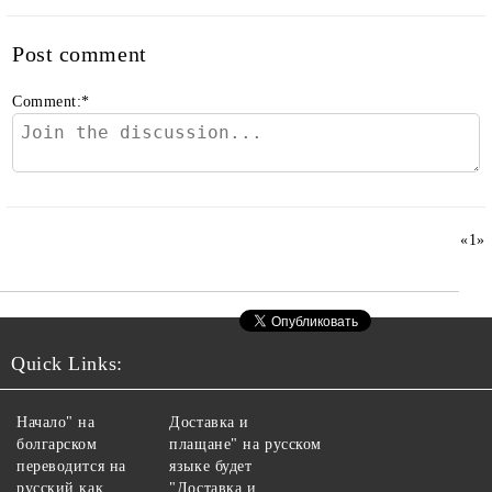
Post comment
Comment:
*
«
1
»
Quick Links:
Начало" на
Доставка и
болгарском
плащане" на русском
переводится на
языке будет
русский как
"Доставка и