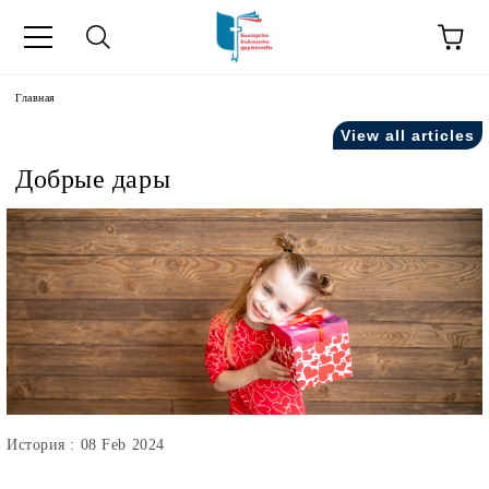
зык
Главная
View all articles
усский как
Добрые дары
ния".
на русский как
История : 08 Feb 2024