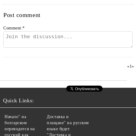
Post comment
Comment:
*
«
1
»
Quick Links:
Начало" на
Доставка и
болгарском
плащане" на русском
переводится на
языке будет
русский как
"Доставка и