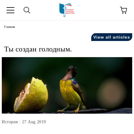
зык
Главная
View all articles
усский как
Ты создан голодным.
ния".
на русский как
История : 27 Aug 2019