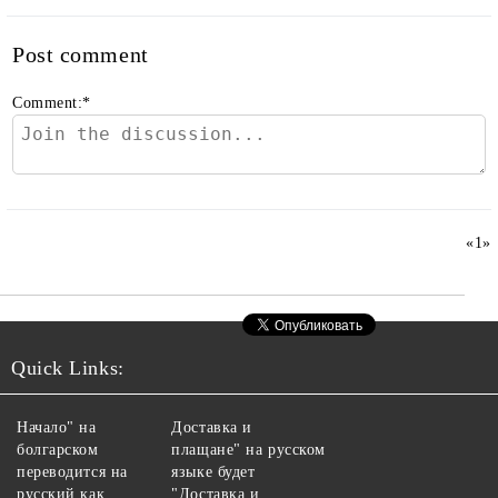
Post comment
Comment:
*
«
1
»
Quick Links:
Начало" на
Доставка и
болгарском
плащане" на русском
переводится на
языке будет
русский как
"Доставка и