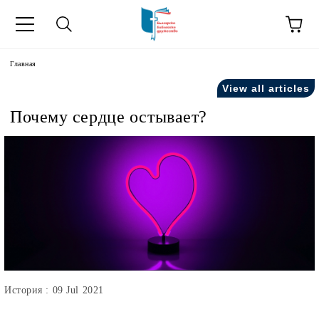
зык
Главная
View all articles
усский как
Почему сердце остывает?
ния".
на русский как
История : 09 Jul 2021