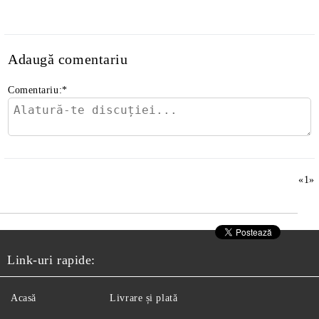
Adaugă comentariu
Comentariu:
*
«
1
»
Link-uri rapide:
Acasă
Livrare și plată