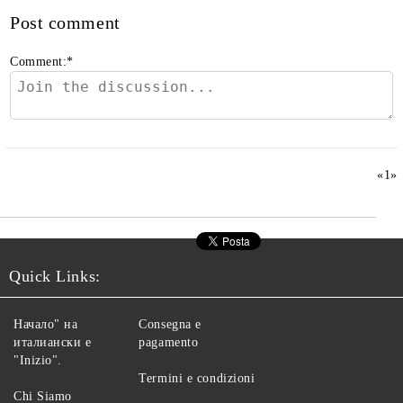
Post comment
Comment:
*
«
1
»
Quick Links:
Начало" на
Consegna e
италиански е
pagamento
"Inizio".
Termini e condizioni
Chi Siamo