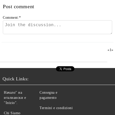
Post comment
Comment:
*
«
1
»
Quick Links:
Начало" на
Consegna e
италиански е
pagamento
"Inizio".
Termini e condizioni
Chi Siamo