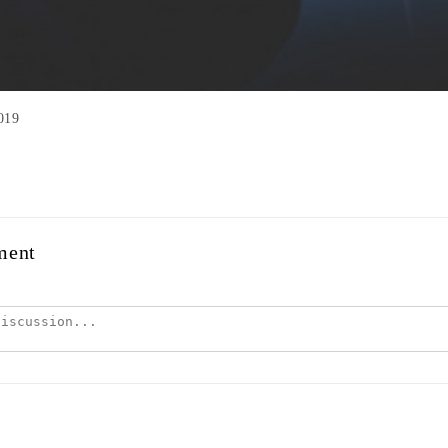
019
ment