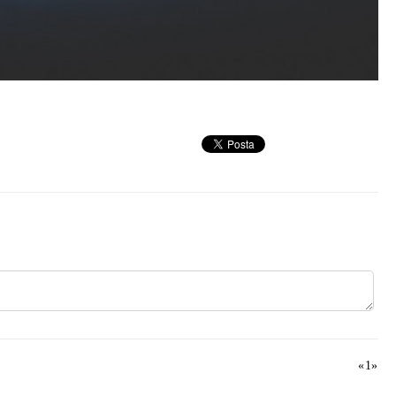
«
1
»