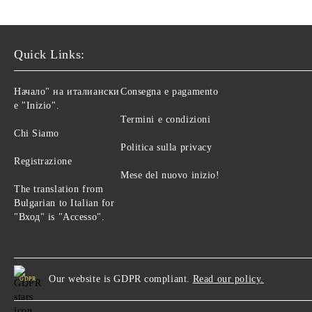
Quick Links:
Начало" на италиански
Consegna e pagamento
е "Inizio".
Termini e condizioni
Chi Siamo
Politica sulla privacy
Registrazione
Mese del nuovo inizio!
The translation from
Bulgarian to Italian for
"Вход" is "Accesso".
Our website is GDPR compliant.
Read our policy.
GDPR