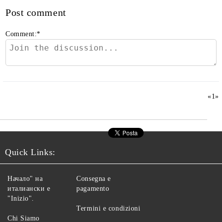
Post comment
Comment:
*
«
1
»
Quick Links:
Начало" на
Consegna e
италиански е
pagamento
"Inizio".
Termini e condizioni
Chi Siamo