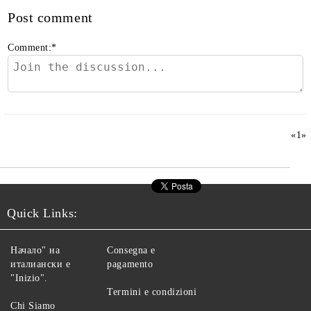
Post comment
Comment:
*
«
1
»
Quick Links:
Начало" на
Consegna e
италиански е
pagamento
"Inizio".
Termini e condizioni
Chi Siamo