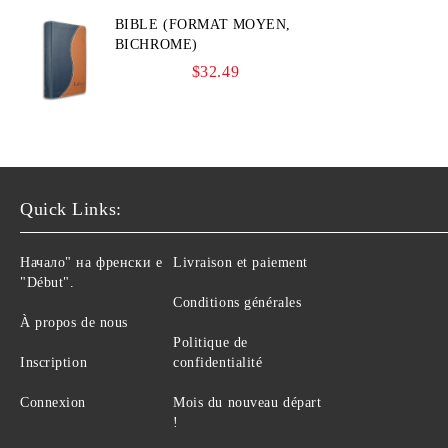
BIBLE (FORMAT MOYEN,
BICHROME)
$32.49
Quick Links:
Начало" на френски е
Livraison et paiement
"Début".
Conditions générales
À propos de nous
Politique de
Inscription
confidentialité
Connexion
Mois du nouveau départ
!