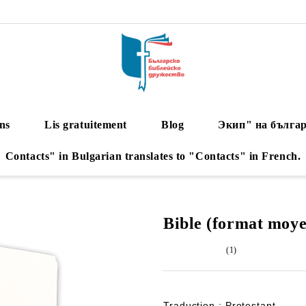
ns
Lis gratuitement
Blog
Экип" на българ
Contacts" in Bulgarian translates to "Contacts" in French.
Bible (format moye
(1)
Traduction : Protestant