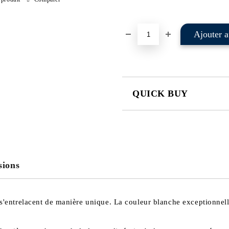
QUICK BUY
JUST 2 FIELDS TO FILL IN
I agree to
Privacy Policy
We will contact you to finalize the
sions
 s'entrelacent de manière unique. La couleur blanche exceptionnell