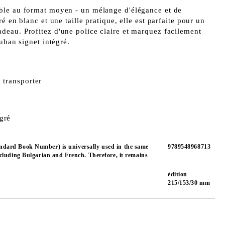
ble au format moyen - un mélange d'élégance et de
é en blanc et une taille pratique, elle est parfaite pour un
eau. Profitez d'une police claire et marquez facilement
uban signet intégré.
 transporter
gré
ndard Book Number) is universally used in the same
9789548968713
ncluding Bulgarian and French. Therefore, it remains
édition
215/153/30 mm
Ajouter au liste de souhaits