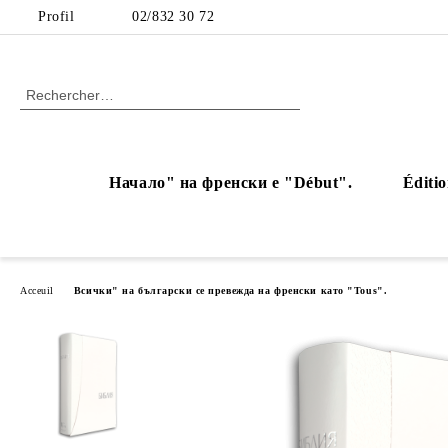
Profil
02/832 30 72
Начало" на френски е "Début".
Éditio
Acceuil
Всички" на български се превежда на френски като "Tous".