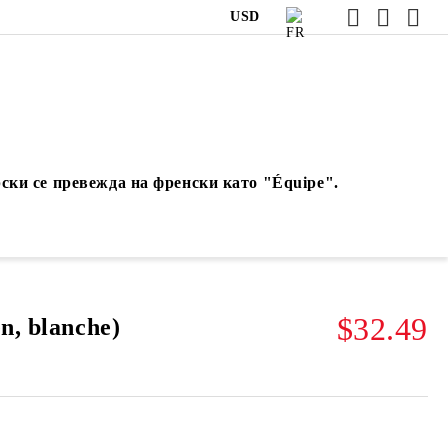
USD
ски се превежда на френски като "Équipe".
$32.49
n, blanche)