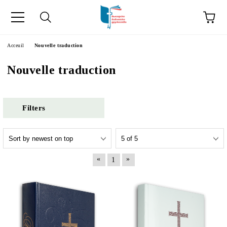
ge
Acceuil
Nouvelle traduction
Nouvelle traduction
Filters
«
»
1
ски като "Équipe".
acts" in French.