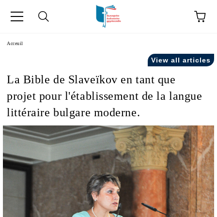
ge
Acceuil
View all articles
La Bible de Slaveïkov en tant que
projet pour l'établissement de la langue
littéraire bulgare moderne.
ски като "Équipe".
acts" in French.