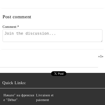
Post comment
Comment:
*
«
1
»
Quick Links:
Начало" на френски
Livraison et
е "Début".
paiement