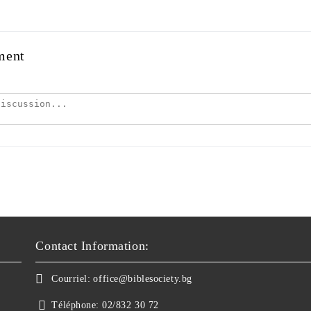
ment
Contact Information:
Courriel:
office@biblesociety.bg
Téléphone:
02/832 30 72