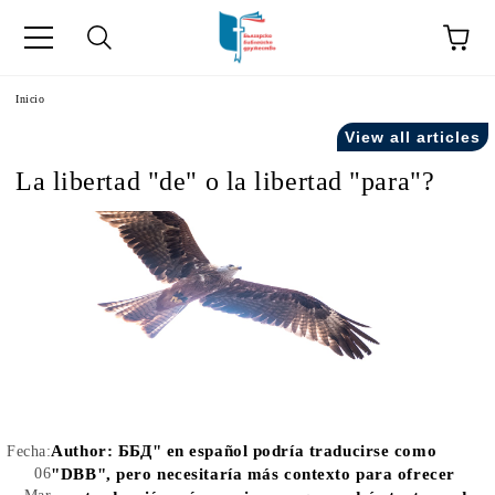
a
Inicio
View all articles
como "Inicio".
La libertad "de" o la libertad "para"?
Author:
ББД" en español podría traducirse como
Fecha:
06
"DBB", pero necesitaría más contexto para ofrecer