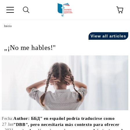
a
Inicio
View all articles
como "Inicio".
„¡No me hables!"
Author:
ББД" en español podría traducirse como
Fecha:
27 Jan
"DBB", pero necesitaría más contexto para ofrecer