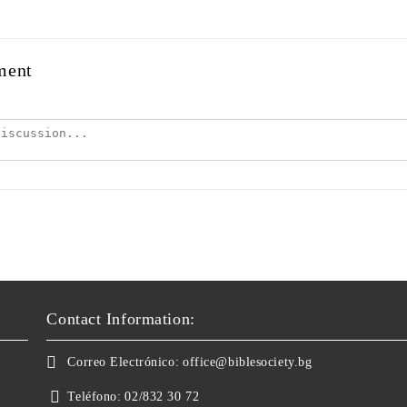
ment
Contact Information:
Correo Electrónico:
office@biblesociety.bg
Teléfono:
02/832 30 72