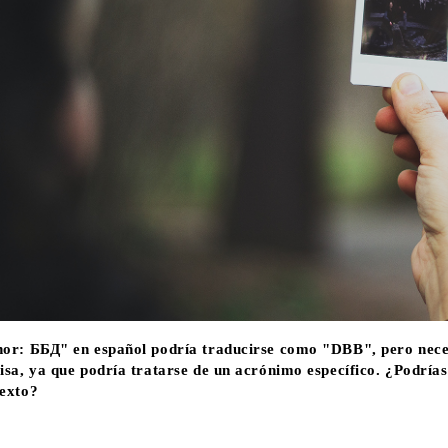
hor:
ББД" en español podría traducirse como "DBB", pero nece
isa, ya que podría tratarse de un acrónimo específico. ¿Podría
exto?