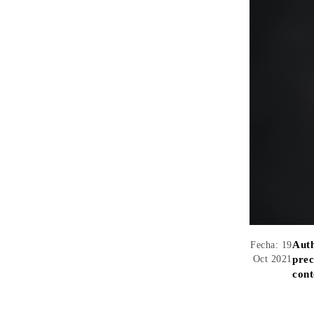
Aut
Fecha: 19
Oct 2021
prec
cont