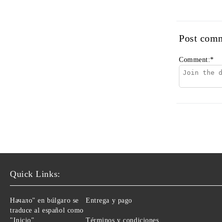
Post com
Comment:
*
Quick Links:
Начало" en búlgaro se
Entrega y pago
traduce al español como
"Inicio".
Términos y condiciones