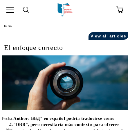
a
Inicio
View all articles
como "Inicio".
El enfoque correcto
Author:
ББД" en español podría traducirse como
Fecha:
25
"DBB", pero necesitaría más contexto para ofrecer