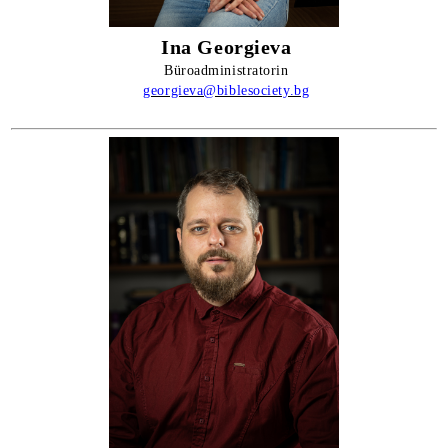
Ina Georgieva
Büroadministratorin
georgieva@biblesociety.bg