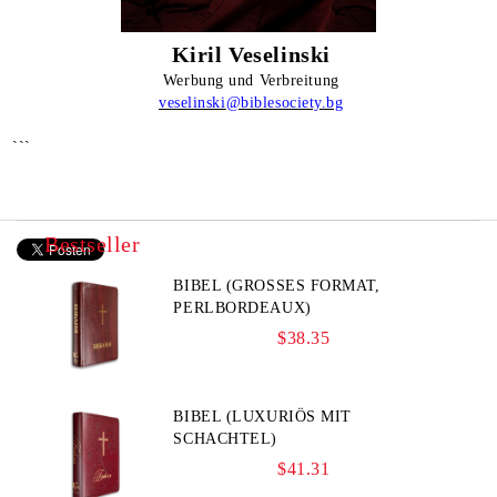
Kiril Veselinski
Werbung und Verbreitung
veselinski
@biblesociety.bg
```
Bestseller
BIBEL (GROSSES FORMAT, P
ERLBORDEAUX)
$38.35
BIBEL (LUXURIÖS MIT
SCHACHTEL)
$41.31