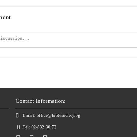
ment
Contact Information:
Email:
office@biblesociety.bg
Tel:
02/832 30 72