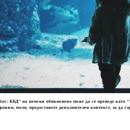
tor:
ББД" на немски обикновено може да се преведе като 
роним, моля, предоставете допълнителен контекст, за да г