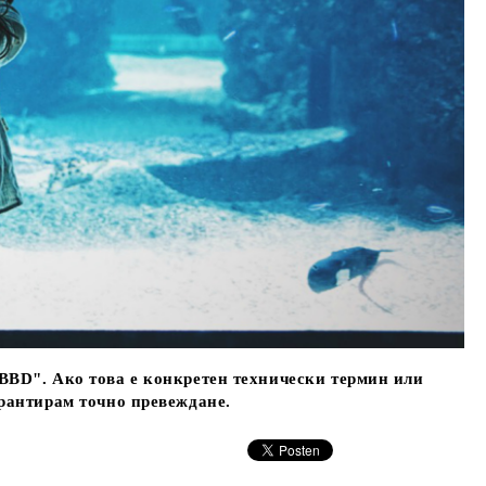
"BBD". Ако това е конкретен технически термин или
арантирам точно превеждане.