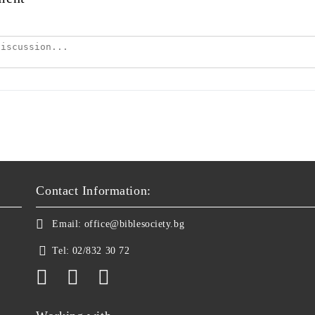
Contact Information:
Email:
office@biblesociety.bg
Tel:
02/832 30 72