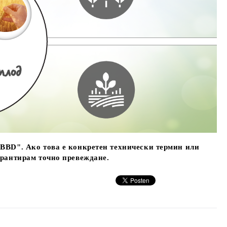
"BBD". Ако това е конкретен технически термин или
арантирам точно превеждане.