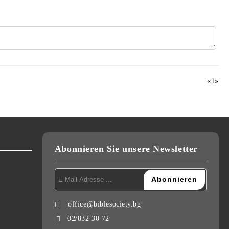
«
1
»
Abonnieren Sie unsere Newsletter
office@biblesociety.bg
02/832 30 72