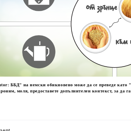
tor:
ББД" на немски обикновено може да се преведе като 
роним, моля, предоставете допълнителен контекст, за да г
ment