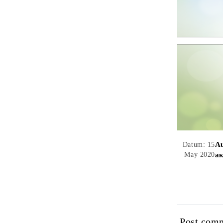
Au
Datum: 15
May 2020
ак
Post com